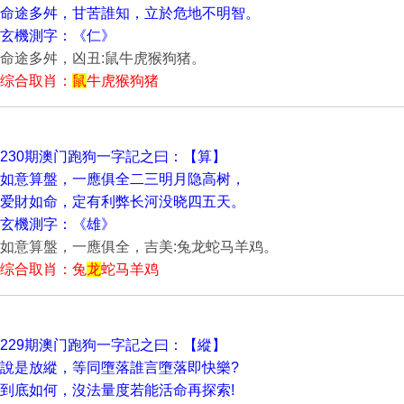
命途多舛，甘苦誰知，立於危地不明智。
玄機測字：《仁》
命途多舛，凶丑:鼠牛虎猴狗猪。
综合取肖：
鼠
牛虎猴狗猪
230期澳门跑狗一字記之曰：【算】
如意算盤，一應俱全二三明月隐高树，
爱財如命，定有利弊长河没晓四五天。
玄機測字：《雄》
如意算盤，一應俱全，吉美:兔龙蛇马羊鸡。
综合取肖：兔
龙
蛇马羊鸡
229期澳门跑狗一字記之曰：【縱】
說是放縱，等同墮落誰言墮落即快樂?
到底如何，沒法量度若能活命再探索!