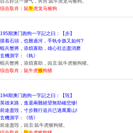
自古好汉一身气，男肖:鼠牛虎龙马猴狗。
综合取肖：鼠
牛
虎龙马猴狗
195期澳门跑狗一字記之曰：【步】
摸着石頭，也難過河，手執令旗又如何?
蝦兵蟹將，添煩寡助，雄心壯志盡消磨
玄機測字：《執》
蝦兵蟹將，添煩寡助，凶丑:鼠牛虎猴狗猪。
综合取肖：鼠牛虎
猴
狗猪
194期澳门跑狗一字記之曰：【毁】
英雄末路，進退兩難絕望無助確悲慘!
前途盡毁，寸步難行追兵已過萬重山!
玄機測字：《情》
前途盡毁，凶丑:鼠牛虎猴狗猪。
综合取肖：
鼠
牛虎猴狗猪