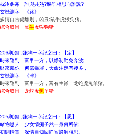
枕冷衾寒，誰與共熱?幾許相思向誰說?
玄機測字：《路》
多情自古傷離别，凶丑:鼠牛虎猴狗猪。
综合取肖：鼠
牛
虎猴狗猪
206期澳门跑狗一字記之曰：【定】
時來運到，富甲一方，以靜制動免奔波;
財來屬你，何需張羅，天命注定有幾多，
玄機測字：《津》
時來運到，富甲一方，富有生肖：龙蛇虎兔羊猪。
综合取肖：龙蛇虎
兔
羊猪
205期澳门跑狗一字記之曰：【思】
睹物思人，少女情痴子然一身何所依;
初開情置，深情自知回眸寄蝶解相思。