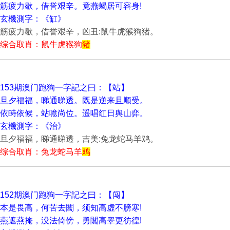
筋疲力歇，借誉艰辛。竟燕蝎居可容身!
玄機測字：《缸》
筋疲力歇，借誉艰辛，凶丑:鼠牛虎猴狗猪。
综合取肖：鼠牛虎猴狗
猪
153期澳门跑狗一字記之曰：【站】
旦夕福福，睇通睇透。既是逆来且顺受。
依畤依候，站噫尚位。遥唱红日舆山弈。
玄機測字：《治》
旦夕福福，睇通睇透，吉美:兔龙蛇马羊鸡。
综合取肖：兔龙蛇马羊
鸡
152期澳门跑狗一字記之曰：【闯】
本是畏高，何苦去闟，须知高虚不膀寒!
燕遮燕掩，没法倚傍，勇闟高睾更彷徨!