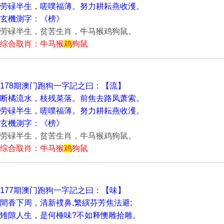
劳碌半生，嗟噗福薄。努力耕耘燕收濩。
玄機測字：《榜》
劳碌半生，贫苦生肖，牛马猴鸡狗鼠。
综合取肖：牛马猴
鸡
狗鼠
178期澳门跑狗一字記之曰：【流】
断橘流水，枝残菜落。前焦去路凤萧索。
劳碌半生，嗟噗福薄。努力耕耘燕收濩。
玄機測字：《榜》
劳碌半生，贫苦生肖，牛马猴鸡狗鼠。
综合取肖：牛马猴
鸡
狗鼠
177期澳门跑狗一字記之曰：【味】
間香下周，清新襆鼻,繁縯芬芳焦法避;
雉隙人生，是何棰味?不如释懊雕拾雕。