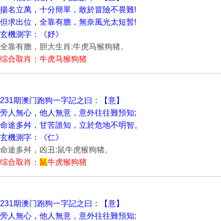
揚名立萬，十分簡單，敢於冒險不畏難!
但求出位，全靠有膽，無奈風光太短暂!
玄機測字：《妤》
全靠有膽，胆大生肖:牛虎马猴狗猪。
综合取肖：牛虎马猴狗猪
231期澳门跑狗一字記之曰：【意】
旁人無心，他人無意，意外往往難預知;
命途多舛，甘苦誰知，立於危地不明智。
玄機測字：《仁》
命途多舛，凶丑:鼠牛虎猴狗猪。
综合取肖：
鼠
牛虎猴狗猪
231期澳门跑狗一字記之曰：【意】
旁人無心，他人無意，意外往往難預知;