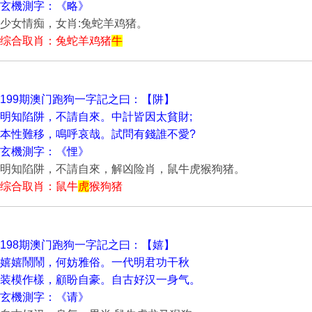
玄機測字：《略》
少女情痴，女肖:兔蛇羊鸡猪。
综合取肖：兔蛇羊鸡猪
牛
199期澳门跑狗一字記之曰：【阱】
明知陷阱，不請自來。中計皆因太貧財;
本性難移，鳴呼哀哉。試問有錢誰不愛?
玄機測字：《悝》
明知陷阱，不請自來，解凶险肖，鼠牛虎猴狗猪。
综合取肖：鼠牛
虎
猴狗猪
198期澳门跑狗一字記之曰：【嬉】
嬉嬉鬧鬧，何妨雅俗。一代明君功干秋
装模作樣，顧盼自豪。自古好汉一身气。
玄機測字：《请》